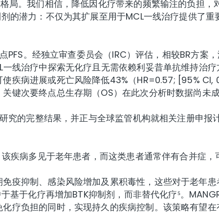
疗格局。我们相信，降低因化疗带来的频繁输注的负担，
制剂的潜力：不仅为其扩展至用于MCL一线治疗提供了重
点PFS。经独立审查委员会（IRC）评估，相较BR方案
L一线治疗中探索无化疗且无需依赖利妥昔单抗维持治疗
死亡风险降低43%（HR=0.57; [95% CI, 0.43
。关键次要终点总生存期（OS）在此次分析时数据尚未
E研究的完整结果，并正与全球监管机构就相关注册申报计
¹。该疾病多见于老年患者，而这类患者通常伴有合并症，
期免疫抑制、感染风险增加及累积毒性，这些对于老年患
中于基于化疗再增加BTK抑制剂，而非替代化疗⁵。MAN
免化疗负担的同时，实现持久的疾病控制。该策略有望在