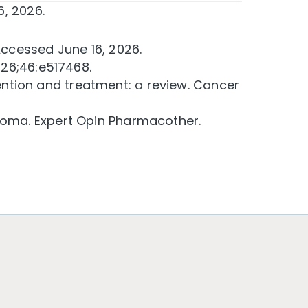
6, 2026.
Accessed June 16, 2026.
026;46:e517468.
tion and treatment: a review. Cancer
homa. Expert Opin Pharmacother.