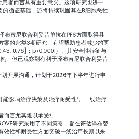
对患者而言具有重要意义。这项研究也进一
要的循证基础，还将持续巩固其在B细胞恶性
，泽布替尼联合利妥昔单抗在PFS方面取得具
方案的此类3期研究，有望帮助患者减少约两
, 0.76]；p<0.0001）。其安全性特征与
成熟；但已观察到有利于泽布替尼联合利妥昔
划开展沟通，计划于2026年下半年进行申
可能影响治疗决策及治疗耐受性²。一线治疗
者而言尤其难以承受⁴。
GROVE研究采用了不同策略，旨在评估泽布替
有效性和耐受性方面突破一线治疗长期以来