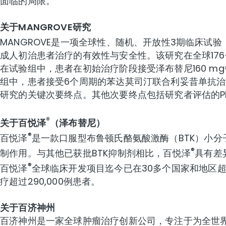
面临的局限。
关于MANGROVE研究
MANGROVE是一项全球性、随机、开放性3期临床试
成人初治患者治疗的有效性与安全性。该研究在全球176
在试验组中，患者在初始治疗阶段接受泽布替尼160 
组中，患者接受6个周期的苯达莫司汀联合利妥昔单抗治
研究的关键次要终点。其他次要终点包括研究者评估的PF
®
关于百悦泽
（泽布替尼）
®
百悦泽
是一款口服型布鲁顿氏酪氨酸激酶（BTK）小
®
制作用。与其他已获批BTK抑制剂相比，百悦泽
具有差
®
百悦泽
全球临床开发项目迄今已在30多个国家和地区超过
疗超过290,000例患者。
关于百济神州
百济神州是一家全球肿瘤治疗创新公司，专注于为全世