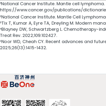
¹National Cancer Institute. Mantle cell lymphoma
https://www.cancer.gov/publications/dictionar
²National Cancer Institute. Mantle Cell Lymphom
³Tix T, Kumar A, Eyre TA, Dreyling M. Modern man
⁴Blayney DW, Schwartzberg L. Chemotherapy-indu
Treat Rev. 2022;109:102427.
⁵Noor WD, Cheah CY. Recent advances and future
2025;26(13):1415-1432.