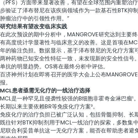
（PFS）方面带来显著改善，有望在全球范围内重塑治
步验证了泽布替尼在该疾病领域作为一款基石性BTK抑
肿瘤治疗中的引领性作用。”
研究
结果有望改变临床实践
在此次预设的期中分析中，MANGROVE研究达到主要终
有高度统计学显著性与临床意义的改善。这是首项在MC
年的输注负担。数据显示，基于泽布替尼的无化疗方案可使疾病进展或
两种药物已知安全性特征一致，未发现新的安全性信号
单抗的明显趋势。OS将在最终分析中评估。
百济神州计划在即将召开的医学大会上公布MANGROV
报。
MCL患者亟需无化疗的一线治疗选择
MCL是一种罕见且侵袭性较强的B细胞非霍奇金淋巴瘤
长期以来主要依赖BR等免疫化疗方案³。
免疫化疗的治疗负担已被广泛认知，包括骨髓抑制、长
既往针对BTK抑制剂用于MCL一线治疗的探索，多数集
尼联合利妥昔单抗这一无化疗方案，能否在帮助患者避