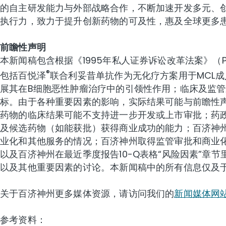
的自主研发能力与外部战略合作，不断加速开发多元、
执行力，致力于提升创新药物的可及性，惠及全球更多患者。如
前瞻性声明
本新闻稿包含根据《1995年私人证券诉讼改革法案》（Private 
®
包括百悦泽
联合利妥昔单抗作为无化疗方案用于MCL
展其在B细胞恶性肿瘤治疗中的引领性作用；临床及监管
标。由于各种重要因素的影响，实际结果可能与前瞻性
药物的临床结果可能不支持进一步开发或上市审批；药
及候选药物（如能获批）获得商业成功的能力；百济神
业化和其他服务的情况；百济神州取得监管审批和商业
以及百济神州在最近季度报告10-Q表格“风险因素”
以及其他重要因素的讨论。本新闻稿中的所有信息仅及
关于百济神州更多媒体资源，请访问我们的
新闻媒体网
参考资料：