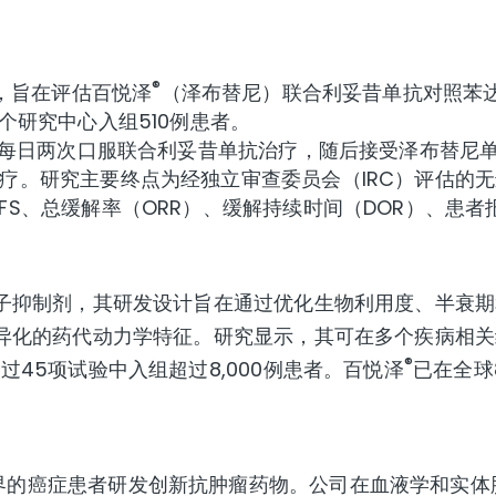
®
验，旨在评估百悦泽
（泽布替尼）联合利妥昔单抗对照苯
个研究中心入组510例患者。
mg每日两次口服联合利妥昔单抗治疗，随后接受泽布替尼
疗。研究主要终点为经独立审查委员会（IRC）评估的无
S、总缓解率（ORR）、缓解持续时间（DOR）、患者
分子抑制剂，其研发设计旨在通过优化生物利用度、半衰期
异化的药代动力学特征。研究显示，其可在多个疾病相关
®
45项试验中入组超过8,000例患者。百悦泽
已在全球
界的癌症患者研发创新抗肿瘤药物。公司在血液学和实体