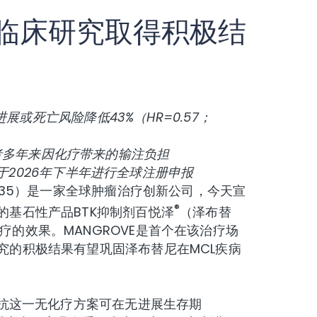
临床研究取得积极结
死亡风险降低43%（HR=0.57；
者
多年来因化疗
带来的
输注
负担
于2026年下半年进行全球注册申报
8235）是一家全球肿瘤治疗创新公司，今天宣
®
基石性产品BTK抑制剂百悦泽
（泽布替
的效果。MANGROVE是首个在该治疗场
究的积极结果有望巩固泽布替尼在MCL疾病
单抗这一无化疗方案可在无进展生存期