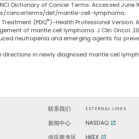
. NCI Dictionary of Cancer Terms. Accessed June 1
ies/cancerterms/def/mantle-cell-lymphoma.
®
a Treatment (PDQ
)–Health Professional Version. 
agement of mantle cell lymphoma. J Clin Oncol. 2
ced neutropenia and emerging agents for preven
 directions in newly diagnosed mantle cell lymp
联系我们
EXTERNAL LINKS
NASDAQ
新闻中心
HKEX
供应商专区