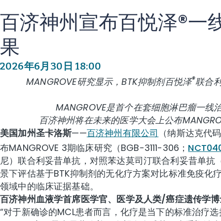
百济神州宣布百悦泽®一
果
2026年6月30日 18:00
®
MANGROVE研究显示，BTK抑制剂百悦泽
联合利
MANGROVE是首个
在
套细胞淋巴瘤
一线
百济神州
将
在
未来的
医学大会上公布MANGRO
美国加州圣卡洛斯
——
百济神州有限公司
（纳斯达克代码
布MANGROVE 3期临床研究（BGB-3111-306；
NCT04
尼）联合利妥昔单抗，对照苯达莫司汀联合利妥昔单抗（B
景下评估基于BTK抑制剂的无化疗方案对比标准免疫化
领域中的临床证据基础。
百济神州血液学首席医学官、医学及人类/癌症遗传学博士Am
“对于新确诊的MCL患者而言，化疗是当下的标准治疗选