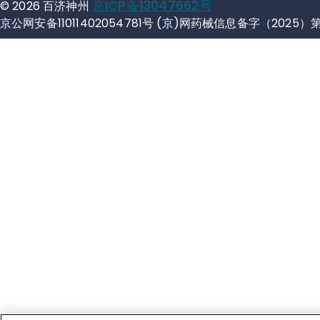
京ICP备13047662号
© 2026 百济神州
京公网安备11011402054781号 (京)网药械信息备字（2025）第