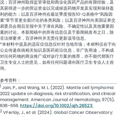
况；百济神州取得监管审批和商业化医药产品的有限经验，及
其获得进一步的营运资金以完成候选药物开发及实现和保持盈
利的能力；以及百济神州在最近季度报告10-Q表格中“风险因
素”章节里更全面讨论的各类风险；以及百济神州向美国证券交
易委员会期后呈报中关于潜在风险、不确定性以及其他重要因
素的讨论。本新闻稿中的所有信息仅及于新闻稿发布之日，除
非法律要求，百济神州并无责任更新该等信息。
*本材料中提及的适应症信息仅针对当地市场；本材料仅在于向
公众传递疾病相关知识及医药前沿信息，非广告用途，不构成
对任何药物的商业推广或对诊疗方案的推荐，亦不能代替医疗
卫生专业人士的意见，如有任何问题请向医疗卫生专业人士咨
询。
参考资料：
1
Jain, P., and Wang, M. L. (2022). Mantle cell lymphoma:
2022 update on diagnosis, risk stratification, and clinical
management. American Journal of Hematology, 97(5),
638–656.
https://doi.org/10.1002/ajh.26523
2
VFerlay, J., et al. (2024). Global Cancer Observatory: