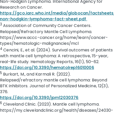
Non-Hodgkin Lymphoma. International Agency for
Research on Cancer.
https://gco.iarc.who.int/media/globocan/factsheet
non-hodgkin-lymphoma-fact-sheet.pdf
3
Association of Community Cancer Centers.
Relapsed/Refractory Mantle Cell Lymphoma.
https://www.accc-cancer.org/home/learn/cancer-
types/hematologic-malignancies/mcl
4
Cencini, E., et al. (2024). Survival outcomes of patients
with mantle cell lymphoma: A retrospective, 15-year,
real-life study. Hematology Reports, 16(1), 50–62.
https://doi.org/10.3390/hematolrep16010006
5
Burkart, M., and Karmali R. (2022).
Relapsed/refractory mantle cell lymphoma: Beyond
BTK inhibitors. Journal of Personalized Medicine, 12(3),
376.
https://doi.org/10.3390/jpm12030376
6
Cleveland Clinic. (2023). Mantle cell lymphoma.
https://my.clevelandclinic.org/health/diseases/24030-