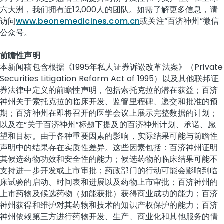
六大洲，我们拥有近12,000人的团队。如需了解更多信息，请
访问
www.beonemedicines.com.cn
或关注“百济神州”微信
公众号。
前瞻性声明
本新闻稿包含根据《1995年私人证券诉讼改革法案》（Private
Securities Litigation Reform Act of 1995）以及其他联邦证
券法律中定义的前瞻性声明，包括索托克拉的潜在获益；百济
神州关于索托克拉的临床开发、监管里程碑、递交和批准的预
期；百济神州在即将召开的医学会议上展示完整数据的计划；
以及在“关于百济神州”标题下提及的百济神州计划、承诺、愿
望和目标。由于各种重要因素的影响，实际结果可能与前瞻性
声明中的结果存在实质性差异。这些因素包括：百济神州证明
其候选药物功效和安全性的能力；候选药物的临床结果可能不
支持进一步开发或上市审批；药政部门的行动可能会影响到临
床试验的启动、时间表和进展以及药物上市审批；百济神州的
上市药物及候选药物（如能获批）获得商业成功的能力；百济
神州获得和维护对其药物和技术的知识产权保护的能力；百济
神州依赖第三方进行药物开发、生产、商业化和其他服务的情