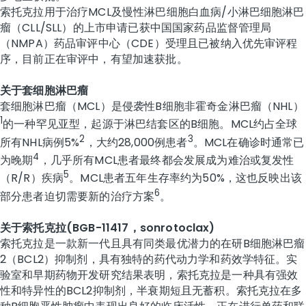
索托克拉用于治疗MCL及慢性淋巴细胞白血病/小淋巴细胞淋巴
瘤（CLL/SLL）的上市申请已获中国国家药品监督管理局
（NMPA）药品审评中心（CDE）受理且已被纳入优先审评程
序，目前正在审评中，有望加速获批。
关于套细胞淋巴瘤
套细胞淋巴瘤（MCL）是侵袭性B细胞非霍奇金淋巴瘤（NHL）
1
的一种罕见亚型，起源于淋巴结套区的B细胞。MCL约占全球
2
3
所有NHL病例5%
，大约28,000例患者
。MCL在确诊时通常已
4
为晚期
，几乎所有MCL患者最终都会发展成为难治或复发性
5
（R/R）疾病
。MCL患者五年生存率约为50%，这也反映出该
6
部分患者迫切需要新的治疗方案
。
关于
索托克拉
(BGB-11417，
sonrotoclax)
索托克拉是一款新一代且具有同类最优潜力的在研B细胞淋巴瘤
2（BCL2）抑制剂，具有独特的药代动力学和药效学特征。实
验室和早期药物开发研究结果表明，索托克拉是一种具有强效
性和特异性的BCL2抑制剂，半衰期短且无蓄积。索托克拉在多