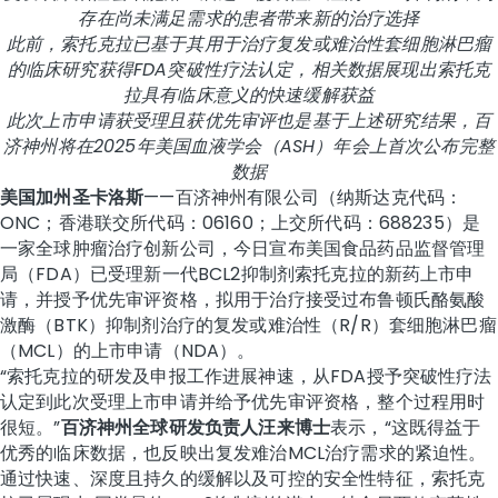
存在尚未满足需求的患者带来新的治疗选择
此前，索托克拉已基于其用于治疗复发或难治性套细胞淋巴瘤
的临床研究获得FDA突破性疗法认定，相关数据展现出索托克
拉具有临床意义的快速缓解获益
此次上市申请获受理且获优先审评也是基于上述研究结果，百
济神州将在2025年美国血液学会（ASH）年会上首次公布完整
数据
美国加州圣卡洛斯
——百济神州有限公司（纳斯达克代码：
ONC；香港联交所代码：06160；上交所代码：688235）是
一家全球肿瘤治疗创新公司，今日宣布美国食品药品监督管理
局（FDA）已受理新一代BCL2抑制剂索托克拉的新药上市申
请，并授予优先审评资格，拟用于治疗接受过布鲁顿氏酪氨酸
激酶（BTK）抑制剂治疗的复发或难治性（R/R）套细胞淋巴瘤
（MCL）的上市申请（NDA）。
“索托克拉的研发及申报工作进展神速，从FDA授予突破性疗法
认定到此次受理上市申请并给予优先审评资格，整个过程用时
很短。”
百济神州全球研发负责人汪来博士
表示，“这既得益于
优秀的临床数据，也反映出复发难治MCL治疗需求的紧迫性。
通过快速、深度且持久的缓解以及可控的安全性特征，索托克