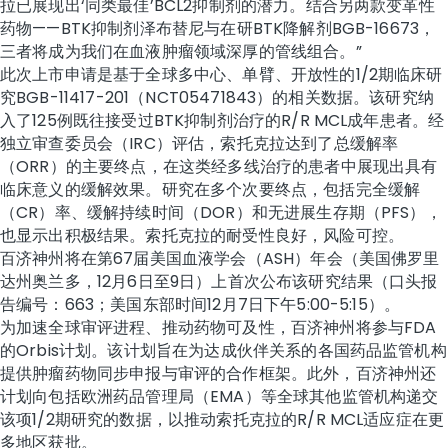
拉已展现出‘同类最佳’BCL2抑制剂的潜力。结合另两款变革性
药物——BTK抑制剂泽布替尼与在研BTK降解剂BGB-16673，
三者将成为我们在血液肿瘤领域深厚的管线组合。”
此次上市申请是基于全球多中心、单臂、开放性的1/2期临床研
究BGB-11417-201（NCT05471843）的相关数据。该研究纳
入了125例既往接受过BTK抑制剂治疗的R/R MCL成年患者。经
独立审查委员会（IRC）评估，索托克拉达到了总缓解率
（ORR）的主要终点，在这类经多线治疗的患者中展现出具有
临床意义的缓解效果。研究在多个次要终点，包括完全缓解
（CR）率、缓解持续时间（DOR）和无进展生存期（PFS），
也显示出积极结果。索托克拉的耐受性良好，风险可控。
百济神州将在第67届美国血液学会（ASH）年会（美国佛罗里
达州奥兰多，12月6日至9日）上首次公布该研究结果（口头报
告编号：663；美国东部时间12月7日下午5:00-5:15）。
为加速全球审评进程、推动药物可及性，百济神州将参与FDA
的Orbis计划。该计划旨在为达成伙伴关系的各国药品监管机构
提供肿瘤药物同步申报与审评的合作框架。此外，百济神州还
计划向包括欧洲药品管理局（EMA）等全球其他监管机构递交
该项1/2期研究的数据，以推动索托克拉的R/R MCL适应症在更
多地区获批
。