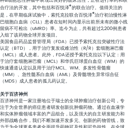
种B细胞恶性肿瘤中表现出良好的临床活性，正在进行单药和联
®
合疗法的开发，其中包括和百悦泽
的联合治疗。值得关注的
®
是，在早期临床试验中，索托克拉联合百悦泽
治疗初治慢性淋
巴细胞白血病（CLL）患者在短时间内显示出前所未有的微小残
留病不可检出（uMRD）率。迄今为止，共有超过2,200例患者
入组了该药物全球开发项目。
美国食品药品监督管理局（FDA）已授予索托克拉突破性疗法
认定（BTD），用于治疗复发或难治性（R/R）套细胞淋巴瘤
（MCL）成人患者。此外，FDA还授予索托克拉以下认定：用
于治疗套细胞淋巴瘤（MCL）和华氏巨球蛋白血症（WM）的
快速通道认定以及用于治疗MCL、WM、多发性骨髓瘤
（MM）、急性髓系白血病（AML）及骨髓增生异常综合征
（MDS）成人患者的孤儿药认定。
关于百济神州
百济神州是一家注册地位于瑞士的全球肿瘤治疗创新公司，专
注于为全世界的癌症患者研发创新抗肿瘤药物。通过在血液学
和实体肿瘤领域丰富的产品组合，以及强大的自主研发能力和
外部战略合作，我们不断加速开发多元、创新的药物管线，致
力于为全球更多患者全面提升药物可及性和可负担性。在全球